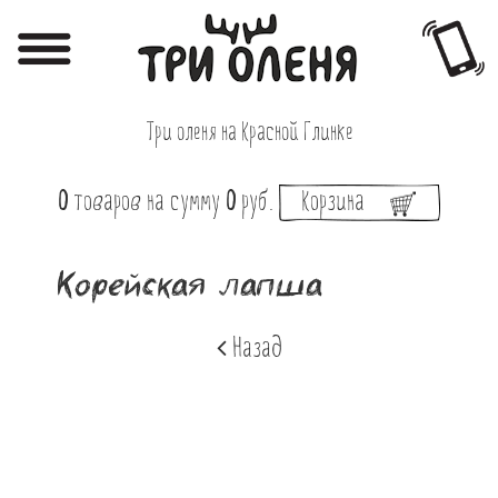
Регистрация
Авторизация
Три оленя на Красной Глинке
Меню
0
товаров
на сумму
0
руб.
Корзина
Фотоотчёты
Афиша
Корейская лапша
Акции
Назад
О нас
Наши заведения
Вакансии