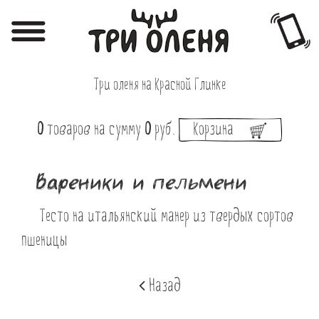
Регистрация
Авторизация
Три оленя на Красной Глинке
Меню
0
товаров
на сумму
0
руб.
Корзина
Фотоотчёты
Афиша
Вареники и пельмени
Акции
Тесто на итальянский манер из твердых сортов
О нас
пшеницы
Наши заведения
Назад
Вакансии